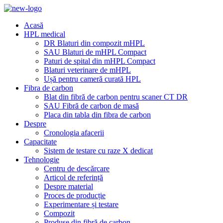
Acasă
HPL medical
DR Blaturi din compozit mHPL
SAU Blaturi de mHPL Compact
Paturi de spital din mHPL Compact
Blaturi veterinare de mHPL
Ușă pentru cameră curată HPL
Fibra de carbon
Blat din fibră de carbon pentru scaner CT DR
SAU Fibră de carbon de masă
Placa din tabla din fibra de carbon
Despre
Cronologia afacerii
Capacitate
Sistem de testare cu raze X dedicat
Tehnologie
Centru de descărcare
Articol de referință
Despre material
Proces de producție
Experimentare și testare
Compozit
Produse din fibră de carbon