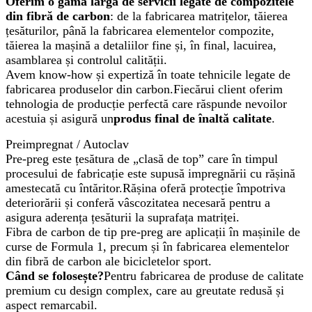
Oferim o gamă largă de servicii legate de compozitele
din fibră de carbon
: de la fabricarea matrițelor, tăierea
țesăturilor, până la fabricarea elementelor compozite,
tăierea la mașină a detaliilor fine și, în final, lacuirea,
asamblarea și controlul calității.
Avem know-how și expertiză în toate tehnicile legate de
fabricarea produselor din carbon.Fiecărui client oferim
tehnologia de producție perfectă care răspunde nevoilor
acestuia și asigură un
produs final de înaltă calitate
.
Preimpregnat / Autoclav
Pre-preg este țesătura de „clasă de top” care în timpul
procesului de fabricație este supusă impregnării cu rășină
amestecată cu întăritor.Rășina oferă protecție împotriva
deteriorării și conferă vâscozitatea necesară pentru a
asigura aderența țesăturii la suprafața matriței.
Fibra de carbon de tip pre-preg are aplicații în mașinile de
curse de Formula 1, precum și în fabricarea elementelor
din fibră de carbon ale bicicletelor sport.
Când se folosește?
Pentru fabricarea de produse de calitate
premium cu design complex, care au greutate redusă și
aspect remarcabil.