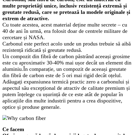
multe proprietăți unice, inclusiv rezistență extremă și
greutate redusă, care se pretează la modele originale și
extrem de atractive.
Cu toate acestea, acest material deține multe secrete – cu
40 de ani în urmă, era folosit doar de centrele militare de
cercetare și NASA.
Carbonul este perfect acolo unde un produs trebuie să aibă
rezistență ridicată și greutate redusă.
Un compozit din fibră de carbon păstrând aceeași grosime
este cu aproximativ 30-40% mai ușor decât un element din
aluminiu.În comparație, un compozit de aceeași greutate
din fibră de carbon este de 5 ori mai rigid decât oțelul.
Adăugați expansiunea termică practic zero a carbonului și
aspectul său excepțional de atractiv de calitate premium și
putem înțelege cu ușurință de ce este atât de popular în
aplicațiile din multe industrii pentru a crea dispozitive,
optice și produse generale.
Ce facem