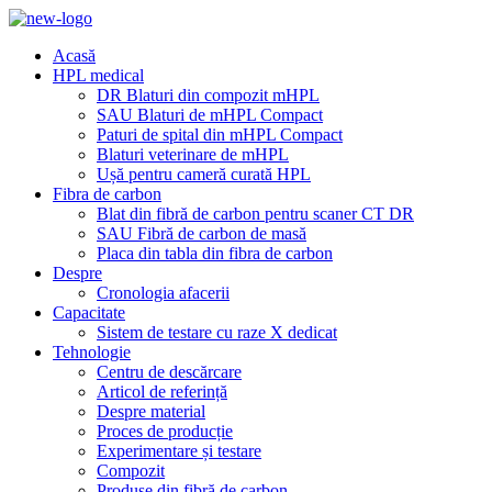
Acasă
HPL medical
DR Blaturi din compozit mHPL
SAU Blaturi de mHPL Compact
Paturi de spital din mHPL Compact
Blaturi veterinare de mHPL
Ușă pentru cameră curată HPL
Fibra de carbon
Blat din fibră de carbon pentru scaner CT DR
SAU Fibră de carbon de masă
Placa din tabla din fibra de carbon
Despre
Cronologia afacerii
Capacitate
Sistem de testare cu raze X dedicat
Tehnologie
Centru de descărcare
Articol de referință
Despre material
Proces de producție
Experimentare și testare
Compozit
Produse din fibră de carbon